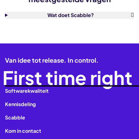
Wat doet Scabble?
Van idee tot release. In control.
First time right
Softwarekwaliteit
Kennisdeling
Scabble
Kom in contact