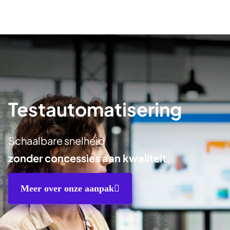
Softwarekwaliteit
Kennisdeling
Testautomatisering
Scabble
Schaalbare snelheid
Contact
zonder concessies aan kwaliteit.
5
Meer over onze aanpak
Werken bij
6
Trainingen