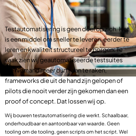
Testautomatisering is geen doel op zich. Het
is een middel om sneller te leveren, eerder te
leren en kwaliteit structureel te borgen. Te
vaak zien wij geautomatiseerde testsuites
die niemand meer durft aan te raken,
frameworks die uit de hand zijn gelopen of
pilots die nooit verder zijn gekomen dan een
proof of concept. Dat lossen wij op.
Wij bouwen testautomatisering die werkt. Schaalbaar,
onderhoudbaar en aantoonbaar van waarde. Geen
tooling om de tooling, geen scripts om het script. Wel